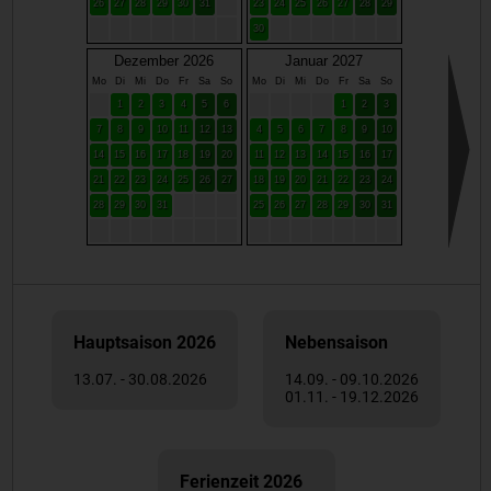
26
27
28
29
30
31
23
24
25
26
27
28
29
30
Dezember 2026
Januar 2027
Mo
Di
Mi
Do
Fr
Sa
So
Mo
Di
Mi
Do
Fr
Sa
So
1
2
3
4
5
6
1
2
3
7
8
9
10
11
12
13
4
5
6
7
8
9
10
14
15
16
17
18
19
20
11
12
13
14
15
16
17
21
22
23
24
25
26
27
18
19
20
21
22
23
24
28
29
30
31
25
26
27
28
29
30
31
Hauptsaison 2026
Nebensaison
13.07. - 30.08.2026
14.09. - 09.10.2026
01.11. - 19.12.2026
Ferienzeit 2026