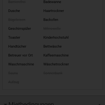
Barrierefrei
Badewanne
Dusche
Haartrockner
Bügeleisen
Backofen
Geschirrspüler
Mikrowelle
Toaster
Kinderhochstuhl
Handtücher
Bettwäsche
Betreuer vor Ort
Kaffeemaschine
Waschmaschine
Wäschetrockner
Sauna
Sonnenbank
Aufzug
Mietbedingungen