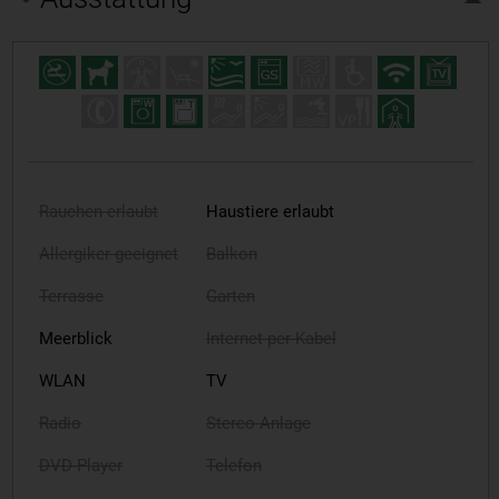
Rauchen erlaubt
Haustiere erlaubt
Allergiker geeignet
Balkon
Terrasse
Garten
Meerblick
Internet per Kabel
WLAN
TV
Radio
Stereo-Anlage
DVD-Player
Telefon