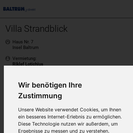
Villa Strandblick
Haus Nr. 7
Insel Baltrum
Vermietung:
Riklef Lotichius
04939 / 239
www.strandhotel-baltrum.de
Wir benötigen Ihre
Zustimmung
Unsere Website verwendet Cookies, um Ihnen
ein besseres Internet-Erlebnis zu ermöglichen.
Diese Technologie nutzen wir außerdem, um
Ergebnisse zu messen und zu verstehen,