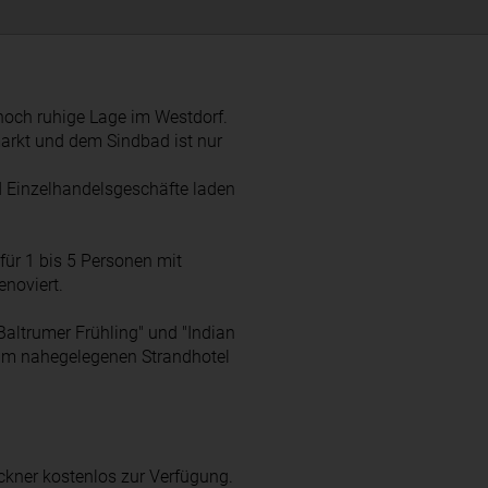
noch ruhige Lage im Westdorf.
rkt und dem Sindbad ist nur
 Einzelhandelsgeschäfte laden
ür 1 bis 5 Personen mit
enoviert.
altrumer Frühling" und "Indian
m nahegelegenen Strandhotel
ner kostenlos zur Verfügung.