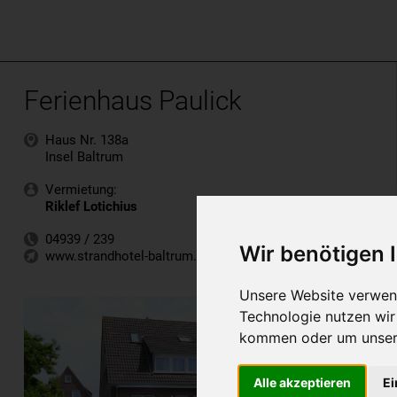
Ferienhaus Paulick
Haus Nr. 138a
Insel Baltrum
Vermietung:
Riklef Lotichius
04939 / 239
Wir benötigen
www.strandhotel-baltrum.de
Unsere Website verwend
Technologie nutzen wi
kommen oder um unsere
Alle akzeptieren
Ei