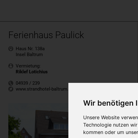
Ferienhaus Paulick
Haus Nr. 138a
Insel Baltrum
Vermietung:
Riklef Lotichius
04939 / 239
www.strandhotel-baltrum.de
Wir benötigen
Unsere Website verwend
Technologie nutzen wi
kommen oder um unsere