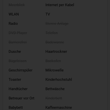
Meerblick
Internet per Kabel
WLAN
TV
Radio
Stereo-Anlage
DVD-Player
Telefon
Barrierefrei
Badewanne
Dusche
Haartrockner
Bügeleisen
Backofen
Geschirrspüler
Mikrowelle
Toaster
Kinderhochstuhl
Handtücher
Bettwäsche
Betreuer vor Ort
Kinderbett
Babybett
Kaffeemaschine