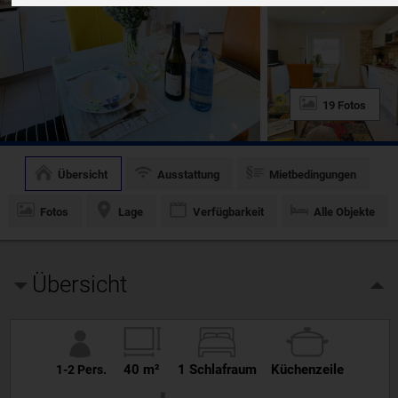
19 Fotos
Übersicht
Ausstattung
Mietbedingungen
Fotos
Lage
Verfügbarkeit
Alle Objekte
Übersicht
40 m²
1 Schlafraum
Küchenzeile
1-2 Pers.