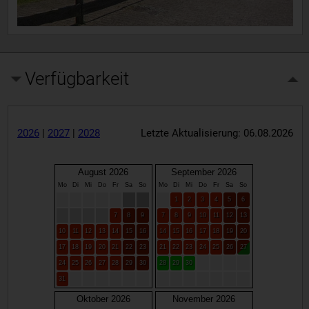
Verfügbarkeit
2026
|
2027
|
2028
Letzte Aktualisierung: 06.08.2026
August 2026
September 2026
Mo
Di
Mi
Do
Fr
Sa
So
Mo
Di
Mi
Do
Fr
Sa
So
1
2
3
4
5
6
7
8
9
7
8
9
10
11
12
13
10
11
12
13
14
15
16
14
15
16
17
18
19
20
17
18
19
20
21
22
23
21
22
23
24
25
26
27
24
25
26
27
28
29
30
28
29
30
31
Oktober 2026
November 2026