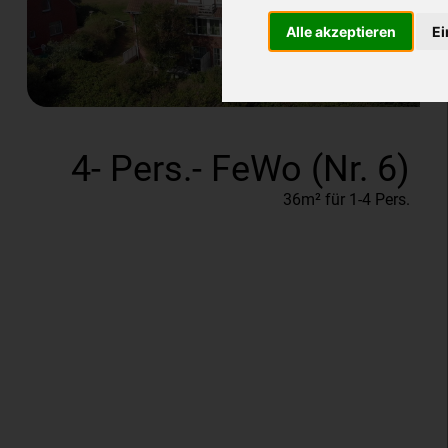
Alle akzeptieren
Ei
4- Pers.- FeWo (Nr. 6)
36m² für 1-4 Pers.