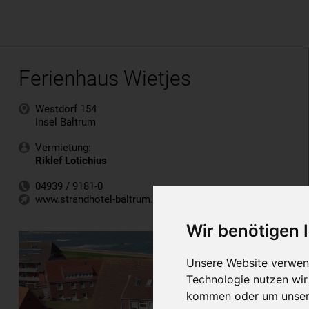
Ferienhaus Wietjes
Westdorf 154
Insel Baltrum
Vermietung:
Riklef Lotichius
04939 / 9181-0
www.strandhotel-baltrum.de
Wir benötigen
Unsere Website verwend
Technologie nutzen wi
kommen oder um unsere