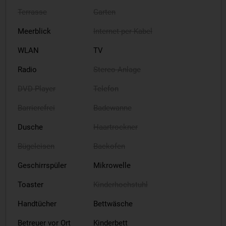
Terrasse
Garten
Meerblick
Internet per Kabel
WLAN
TV
Radio
Stereo-Anlage
DVD-Player
Telefon
Barrierefrei
Badewanne
Dusche
Haartrockner
Bügeleisen
Backofen
Geschirrspüler
Mikrowelle
Toaster
Kinderhochstuhl
Handtücher
Bettwäsche
Betreuer vor Ort
Kinderbett