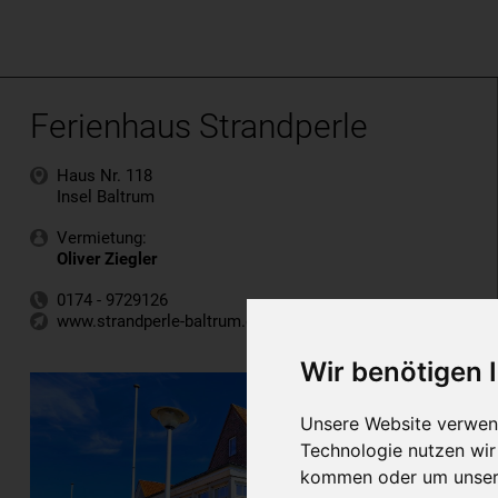
Ferienhaus Strandperle
Haus Nr. 118
Insel Baltrum
Vermietung:
Oliver Ziegler
0174 - 9729126
www.strandperle-baltrum.de
Wir benötigen
Unsere Website verwend
Technologie nutzen wi
kommen oder um unsere