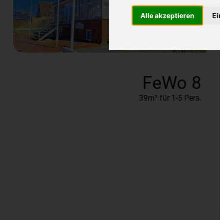
Alle akzeptieren
Ei
FeWo 8
39m² für 1-5 Pers.