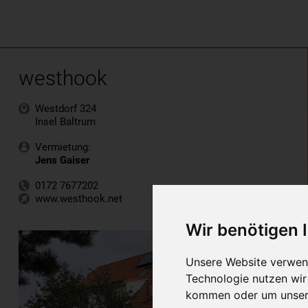
westhook
Westdorf 324
Insel Baltrum
Vermietung:
Jens Gaiser
0172 7677202
www.westhook.net
Wir benötigen
Unsere Website verwend
Technologie nutzen wi
kommen oder um unsere