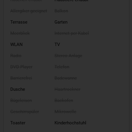
Allergiker geeignet
Balkon
Terrasse
Garten
Meerblick
Internet per Kabel
WLAN
TV
Radio
Stereo-Anlage
DVD-Player
Telefon
Barrierefrei
Badewanne
Dusche
Haartrockner
Bügeleisen
Backofen
Geschirrspüler
Mikrowelle
Toaster
Kinderhochstuhl