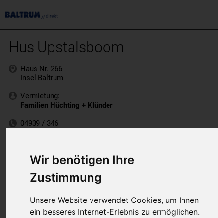
Hus Upstalsboom
Haus Nr. 266
Insel Baltrum
Vermietung:
Familien Hüchting + Klünder
04939 / 346
www.hus-upstalsboom.de
Wir benötigen Ihre
Zustimmung
Unsere Website verwendet Cookies, um Ihnen
ein besseres Internet-Erlebnis zu ermöglichen.