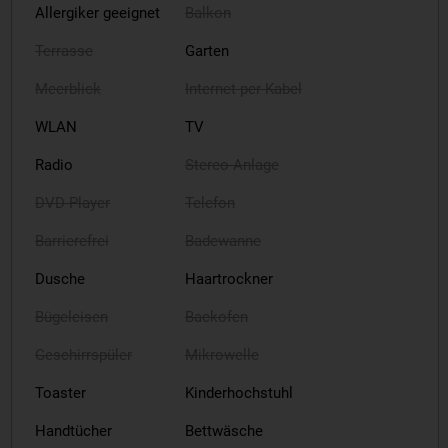
Allergiker geeignet
Balkon
Terrasse
Garten
Meerblick
Internet per Kabel
WLAN
TV
Radio
Stereo-Anlage
DVD-Player
Telefon
Barrierefrei
Badewanne
Dusche
Haartrockner
Bügeleisen
Backofen
Geschirrspüler
Mikrowelle
Toaster
Kinderhochstuhl
Handtücher
Bettwäsche