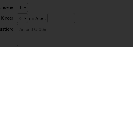
chsene:
Kinder:
im Alter:
ustiere:
itraum:
Dauer:
Übernachtungen
orname:
hname:
Straße:
LZ, Ort:
Telefon: