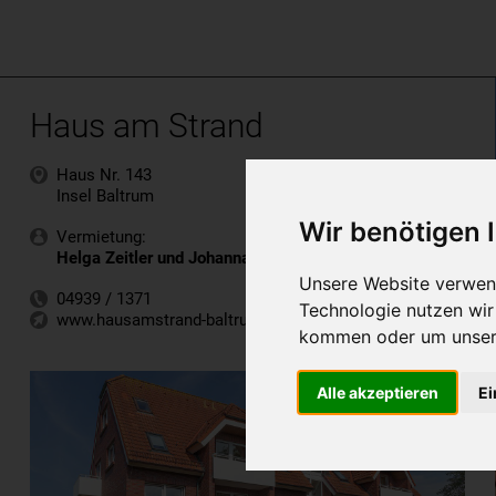
Haus am Strand
Haus Nr. 143
Insel Baltrum
Wir benötigen
Vermietung:
Helga Zeitler und Johanna Zeitler
Unsere Website verwend
04939 / 1371
Technologie nutzen wi
www.hausamstrand-baltrum.de
kommen oder um unsere
Alle akzeptieren
Ei