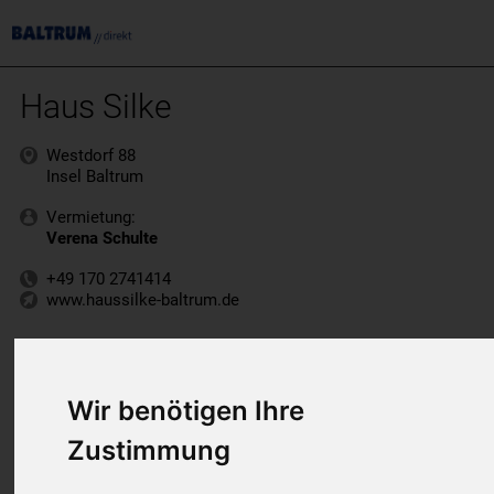
Haus Silke
Westdorf 88
Insel Baltrum
Vermietung:
Verena Schulte
+49 170 2741414
www.haussilke-baltrum.de
Wir benötigen Ihre
Zustimmung