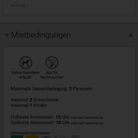
Aufzug
Mietbedingungen
Keine Haustiere
Nur für
erlaubt
Nichtraucher
Maximale Gesamtbelegung:
3
Personen
maximal
2
Erwachsene
maximal
1
Kinder
Früheste Anreisezeit:
15
Uhr
oder nach Vereinbarung
Späteste Abreisezeit:
10
Uhr
oder nach Vereinbarung
Zahlungsmöglichkeiten