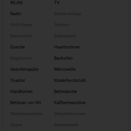
WLAN
TV
Radio
Stereo-Anlage
DVD-Player
Telefon
Barrierefrei
Badewanne
Dusche
Haartrockner
Bügeleisen
Backofen
Geschirrspüler
Mikrowelle
Toaster
Kinderhochstuhl
Handtücher
Bettwäsche
Betreuer vor Ort
Kaffeemaschine
Waschmaschine
Wäschetrockner
Sauna
Sonnenbank