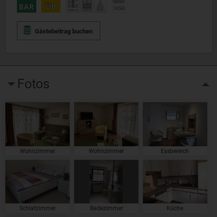
Gästebeitrag buchen
Fotos
Wohnzimmer
Wohnzimmer
Essbereich
Schlafzimmer
Badezimmer
Küche