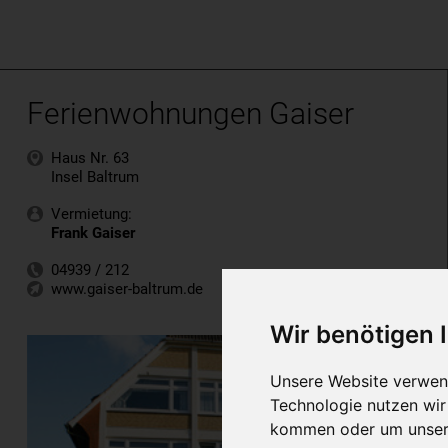
Ferienwohnungen Gaiser
Haus Nr. 63
Insel Baltrum
Vermietung:
Frank Gaiser
04939 / 212
www.gaiser-baltrum.de
Wir benötigen
Unsere Website verwend
Technologie nutzen wi
kommen oder um unsere