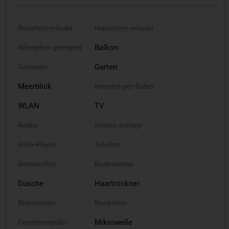
Rauchen erlaubt
Haustiere erlaubt
Allergiker geeignet
Balkon
Terrasse
Garten
Meerblick
Internet per Kabel
WLAN
TV
Radio
Stereo-Anlage
DVD-Player
Telefon
Barrierefrei
Badewanne
Dusche
Haartrockner
Bügeleisen
Backofen
Geschirrspüler
Mikrowelle