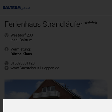
Ferienhaus Strandläufer ****
Westdorf 233
Insel Baltrum
Vermietung:
Dörthe Klaus
016093881120
www.Gaestehaus-Lueppen.de