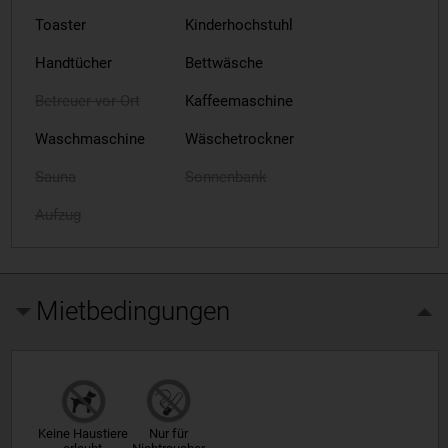
Toaster
Kinderhochstuhl
Handtücher
Bettwäsche
Betreuer vor Ort
Kaffeemaschine
Waschmaschine
Wäschetrockner
Sauna
Sonnenbank
Aufzug
Mietbedingungen
Keine Haustiere
Nur für