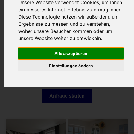
Unsere Website verwendet Cookies, um Ihnen
ein besseres Internet-Erlebnis zu ermöglichen.
Diese Technologie nutzen wir außerdem, um
Wir vermitteln Ihnen Ihre Unterkunft
Ergebnisse zu messen und zu verstehen,
auf der Insel Baltrum.
woher unsere Besucher kommen oder um
unsere Website weiter zu entwickeln.
Sie teilen uns mit, was Sie suchen.
Wir senden Ihnen innerhalb von 24 Stunden passende
Alle akzeptieren
Angebote.
Einstellungen ändern
Diese Angebote können Sie dann
sofort
online buchen
.
Anfrage starten