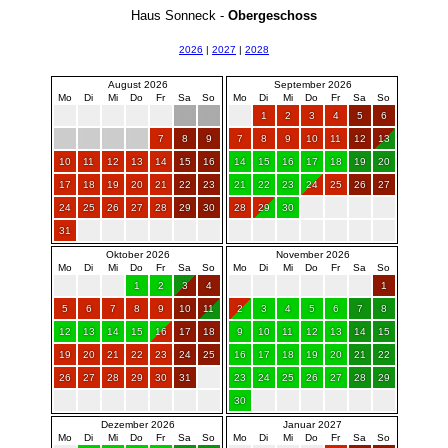
Haus Sonneck -
Obergeschoss
2026
|
2027
|
2028
August 2026
September 2026
Mo
Di
Mi
Do
Fr
Sa
So
Mo
Di
Mi
Do
Fr
Sa
So
1
2
3
4
5
6
7
8
9
7
8
9
10
11
12
13
10
11
12
13
14
15
16
14
15
16
17
18
19
20
17
18
19
20
21
22
23
21
22
23
24
25
26
27
24
25
26
27
28
29
30
28
29
30
31
Oktober 2026
November 2026
Mo
Di
Mi
Do
Fr
Sa
So
Mo
Di
Mi
Do
Fr
Sa
So
1
2
3
4
1
5
6
7
8
9
10
11
2
3
4
5
6
7
8
12
13
14
15
16
17
18
9
10
11
12
13
14
15
19
20
21
22
23
24
25
16
17
18
19
20
21
22
26
27
28
29
30
31
23
24
25
26
27
28
29
30
Dezember 2026
Januar 2027
Mo
Di
Mi
Do
Fr
Sa
So
Mo
Di
Mi
Do
Fr
Sa
So