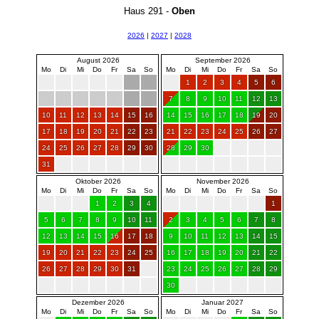
Haus 291 -
Oben
2026
|
2027
|
2028
August 2026
September 2026
Mo
Di
Mi
Do
Fr
Sa
So
Mo
Di
Mi
Do
Fr
Sa
So
1
2
3
4
5
6
7
8
9
10
11
12
13
10
11
12
13
14
15
16
14
15
16
17
18
19
20
17
18
19
20
21
22
23
21
22
23
24
25
26
27
24
25
26
27
28
29
30
28
29
30
31
Oktober 2026
November 2026
Mo
Di
Mi
Do
Fr
Sa
So
Mo
Di
Mi
Do
Fr
Sa
So
1
2
3
4
1
5
6
7
8
9
10
11
2
3
4
5
6
7
8
12
13
14
15
16
17
18
9
10
11
12
13
14
15
19
20
21
22
23
24
25
16
17
18
19
20
21
22
26
27
28
29
30
31
23
24
25
26
27
28
29
30
Dezember 2026
Januar 2027
Mo
Di
Mi
Do
Fr
Sa
So
Mo
Di
Mi
Do
Fr
Sa
So