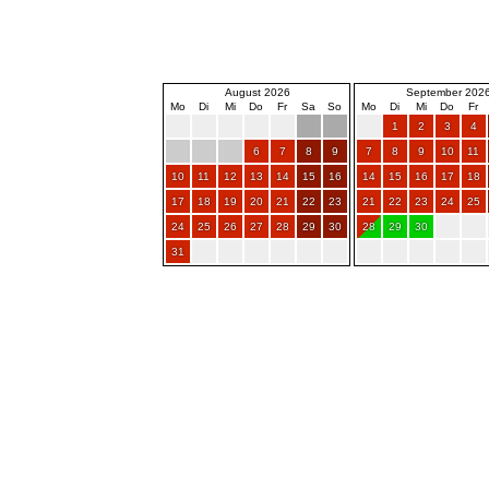
August 2026
September 202
Mo
Di
Mi
Do
Fr
Sa
So
Mo
Di
Mi
Do
Fr
1
2
3
4
6
7
8
9
7
8
9
10
11
10
11
12
13
14
15
16
14
15
16
17
18
17
18
19
20
21
22
23
21
22
23
24
25
24
25
26
27
28
29
30
28
29
30
31