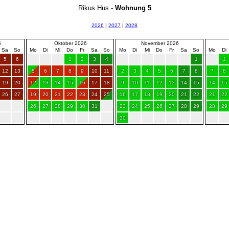
Rikus Hus -
Wohnung 5
2026
|
2027
|
2028
6
Oktober 2026
November 2026
Sa
So
Mo
Di
Mi
Do
Fr
Sa
So
Mo
Di
Mi
Do
Fr
Sa
So
Mo
Di
5
6
1
2
3
4
1
1
12
13
5
6
7
8
9
10
11
2
3
4
5
6
7
8
7
8
19
20
12
13
14
15
16
17
18
9
10
11
12
13
14
15
14
15
26
27
19
20
21
22
23
24
25
16
17
18
19
20
21
22
21
22
26
27
28
29
30
31
23
24
25
26
27
28
29
28
29
30