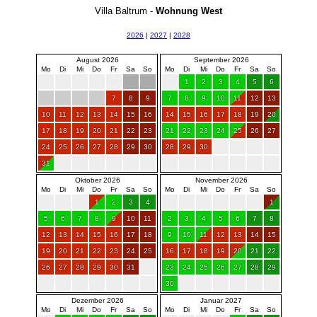
Villa Baltrum -
Wohnung West
2026
|
2027
|
2028
August 2026
September 2026
Mo
Di
Mi
Do
Fr
Sa
So
Mo
Di
Mi
Do
Fr
Sa
So
1
2
3
4
5
6
7
8
9
7
8
9
10
11
12
13
10
11
12
13
14
15
16
14
15
16
17
18
19
20
17
18
19
20
21
22
23
21
22
23
24
25
26
27
24
25
26
27
28
29
30
28
29
30
31
Oktober 2026
November 2026
Mo
Di
Mi
Do
Fr
Sa
So
Mo
Di
Mi
Do
Fr
Sa
So
1
2
3
4
1
5
6
7
8
9
10
11
2
3
4
5
6
7
8
12
13
14
15
16
17
18
9
10
11
12
13
14
15
19
20
21
22
23
24
25
16
17
18
19
20
21
22
26
27
28
29
30
31
23
24
25
26
27
28
29
30
Dezember 2026
Januar 2027
Mo
Di
Mi
Do
Fr
Sa
So
Mo
Di
Mi
Do
Fr
Sa
So