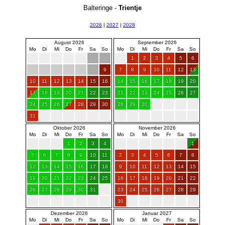
Balteringe -
Trientje
2026
|
2027
|
2028
August 2026
September 2026
Mo
Di
Mi
Do
Fr
Sa
So
Mo
Di
Mi
Do
Fr
Sa
So
1
2
3
4
5
6
9
7
8
9
10
11
12
13
10
11
12
13
14
15
16
14
15
16
17
18
19
20
17
18
19
20
21
22
23
21
22
23
24
25
26
27
24
25
26
27
28
29
30
28
29
30
31
Oktober 2026
November 2026
Mo
Di
Mi
Do
Fr
Sa
So
Mo
Di
Mi
Do
Fr
Sa
So
1
2
3
4
1
5
6
7
8
9
10
11
2
3
4
5
6
7
8
12
13
14
15
16
17
18
9
10
11
12
13
14
15
19
20
21
22
23
24
25
16
17
18
19
20
21
22
26
27
28
29
30
31
23
24
25
26
27
28
29
30
Dezember 2026
Januar 2027
Mo
Di
Mi
Do
Fr
Sa
So
Mo
Di
Mi
Do
Fr
Sa
So