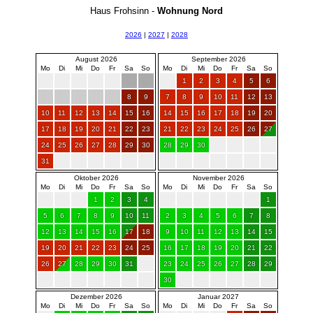
Haus Frohsinn -
Wohnung Nord
2026
|
2027
|
2028
August 2026
September 2026
Mo
Di
Mi
Do
Fr
Sa
So
Mo
Di
Mi
Do
Fr
Sa
So
1
2
3
4
5
6
8
9
7
8
9
10
11
12
13
10
11
12
13
14
15
16
14
15
16
17
18
19
20
17
18
19
20
21
22
23
21
22
23
24
25
26
27
24
25
26
27
28
29
30
28
29
30
31
Oktober 2026
November 2026
Mo
Di
Mi
Do
Fr
Sa
So
Mo
Di
Mi
Do
Fr
Sa
So
1
2
3
4
1
5
6
7
8
9
10
11
2
3
4
5
6
7
8
12
13
14
15
16
17
18
9
10
11
12
13
14
15
19
20
21
22
23
24
25
16
17
18
19
20
21
22
26
27
28
29
30
31
23
24
25
26
27
28
29
30
Dezember 2026
Januar 2027
Mo
Di
Mi
Do
Fr
Sa
So
Mo
Di
Mi
Do
Fr
Sa
So