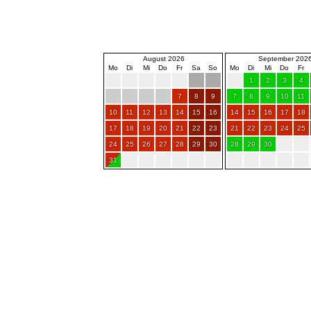
August 2026
September 202
Mo
Di
Mi
Do
Fr
Sa
So
Mo
Di
Mi
Do
Fr
1
2
3
4
7
8
9
7
8
9
10
11
10
11
12
13
14
15
16
14
15
16
17
18
17
18
19
20
21
22
23
21
22
23
24
25
24
25
26
27
28
29
30
28
29
30
31