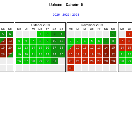
Daheim -
Daheim 6
2026
|
2027
|
2028
6
Oktober 2026
November 2026
Sa
So
Mo
Di
Mi
Do
Fr
Sa
So
Mo
Di
Mi
Do
Fr
Sa
So
Mo
Di
5
6
1
2
3
4
1
1
12
13
5
6
7
8
9
10
11
2
3
4
5
6
7
8
7
8
19
20
12
13
14
15
16
17
18
9
10
11
12
13
14
15
14
15
26
27
19
20
21
22
23
24
25
16
17
18
19
20
21
22
21
22
26
27
28
29
30
31
23
24
25
26
27
28
29
28
29
30