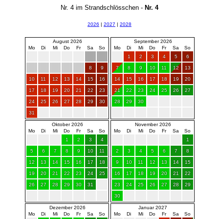
Nr. 4 im Strandschlösschen -
Nr. 4
2026
|
2027
|
2028
August 2026
September 2026
Mo
Di
Mi
Do
Fr
Sa
So
Mo
Di
Mi
Do
Fr
Sa
So
1
2
3
4
5
6
8
9
7
8
9
10
11
12
13
10
11
12
13
14
15
16
14
15
16
17
18
19
20
17
18
19
20
21
22
23
21
22
23
24
25
26
27
24
25
26
27
28
29
30
28
29
30
31
Oktober 2026
November 2026
Mo
Di
Mi
Do
Fr
Sa
So
Mo
Di
Mi
Do
Fr
Sa
So
1
2
3
4
1
5
6
7
8
9
10
11
2
3
4
5
6
7
8
12
13
14
15
16
17
18
9
10
11
12
13
14
15
19
20
21
22
23
24
25
16
17
18
19
20
21
22
26
27
28
29
30
31
23
24
25
26
27
28
29
30
Dezember 2026
Januar 2027
Mo
Di
Mi
Do
Fr
Sa
So
Mo
Di
Mi
Do
Fr
Sa
So