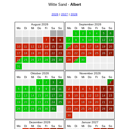
Witte Sand -
Albert
2026
|
2027
|
2028
August 2026
September 2026
Mo
Di
Mi
Do
Fr
Sa
So
Mo
Di
Mi
Do
Fr
Sa
So
1
2
3
4
5
6
7
8
9
7
8
9
10
11
12
13
10
11
12
13
14
15
16
14
15
16
17
18
19
20
17
18
19
20
21
22
23
21
22
23
24
25
26
27
24
25
26
27
28
29
30
28
29
30
31
Oktober 2026
November 2026
Mo
Di
Mi
Do
Fr
Sa
So
Mo
Di
Mi
Do
Fr
Sa
So
1
2
3
4
1
5
6
7
8
9
10
11
2
3
4
5
6
7
8
12
13
14
15
16
17
18
9
10
11
12
13
14
15
19
20
21
22
23
24
25
16
17
18
19
20
21
22
26
27
28
29
30
31
23
24
25
26
27
28
29
30
Dezember 2026
Januar 2027
Mo
Di
Mi
Do
Fr
Sa
So
Mo
Di
Mi
Do
Fr
Sa
So