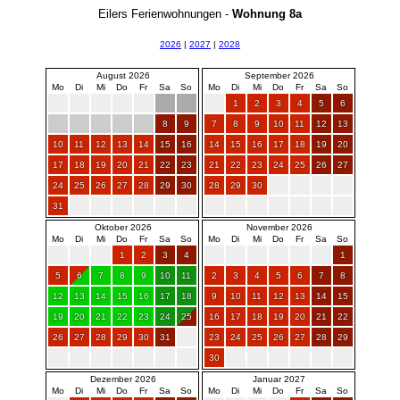
Eilers Ferienwohnungen -
Wohnung 8a
2026
|
2027
|
2028
August 2026
September 2026
Mo
Di
Mi
Do
Fr
Sa
So
Mo
Di
Mi
Do
Fr
Sa
So
1
2
3
4
5
6
8
9
7
8
9
10
11
12
13
10
11
12
13
14
15
16
14
15
16
17
18
19
20
17
18
19
20
21
22
23
21
22
23
24
25
26
27
24
25
26
27
28
29
30
28
29
30
31
Oktober 2026
November 2026
Mo
Di
Mi
Do
Fr
Sa
So
Mo
Di
Mi
Do
Fr
Sa
So
1
2
3
4
1
5
6
7
8
9
10
11
2
3
4
5
6
7
8
12
13
14
15
16
17
18
9
10
11
12
13
14
15
19
20
21
22
23
24
25
16
17
18
19
20
21
22
26
27
28
29
30
31
23
24
25
26
27
28
29
30
Dezember 2026
Januar 2027
Mo
Di
Mi
Do
Fr
Sa
So
Mo
Di
Mi
Do
Fr
Sa
So