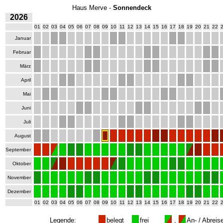
Haus Merve -
Sonnendeck
2026
01
02
03
04
05
06
07
08
09
10
11
12
13
14
15
16
17
18
19
20
21
22
Januar
Februar
März
April
Mai
Juni
Juli
August
September
Oktober
November
Dezember
01
02
03
04
05
06
07
08
09
10
11
12
13
14
15
16
17
18
19
20
21
22
Legende:
belegt
frei
,
An- / Abreis